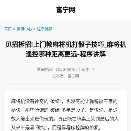
富宁网
首页
>
资讯中心
>
程序讲解
见招拆招!上门教麻将机打骰子技巧_麻将机
遥控哪种距离更远-程序讲解
发布时间：2026-08-07｜阅读：1
发布者：富宁网
麻将机没有神奇的"破绽"，也没有能让你稳赢三家的
秘诀。那些所谓的"破绽"多半是段子、是传说、是少
数人编出来逗你玩的。真正能在牌桌上笑到最后的人
从来不是靠"破绽"，而是靠程序控牌麻将机。