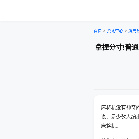
首页
>
资讯中心
>
牌局
拿捏分寸!普
麻将机没有神奇的
说、是少数人编
麻将机。