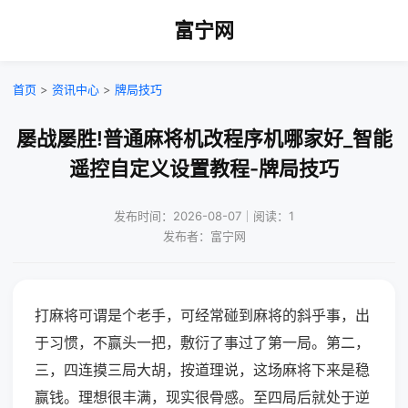
富宁网
首页
>
资讯中心
>
牌局技巧
屡战屡胜!普通麻将机改程序机哪家好_智能
遥控自定义设置教程-牌局技巧
发布时间：2026-08-07｜阅读：1
发布者：富宁网
打麻将可谓是个老手，可经常碰到麻将的斜乎事，出
于习惯，不赢头一把，敷衍了事过了第一局。第二，
三，四连摸三局大胡，按道理说，这场麻将下来是稳
赢钱。理想很丰满，现实很骨感。至四局后就处于逆