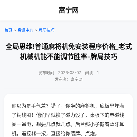
富宁网
首页
>
资讯中心
>
牌局技巧
全局思维!普通麻将机免安装程序价格_老式
机械机能不能调节胜率-牌局技巧
发布时间：2026-08-07｜阅读：1
发布者：富宁网
你以为是手气差？错了，你坐的麻将机，底板里埋满
了铜线圈！他们早就换了磁力骰子，桌板下的电磁线
圈一通电，想要几点就几点。后台那小子戴着蓝牙耳
机，遥控器一按，直接给你喂牌、点炮。