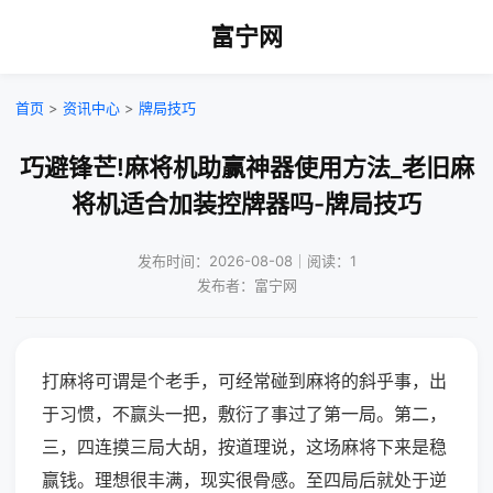
富宁网
首页
>
资讯中心
>
牌局技巧
巧避锋芒!麻将机助赢神器使用方法_老旧麻
将机适合加装控牌器吗-牌局技巧
发布时间：2026-08-08｜阅读：1
发布者：富宁网
打麻将可谓是个老手，可经常碰到麻将的斜乎事，出
于习惯，不赢头一把，敷衍了事过了第一局。第二，
三，四连摸三局大胡，按道理说，这场麻将下来是稳
赢钱。理想很丰满，现实很骨感。至四局后就处于逆