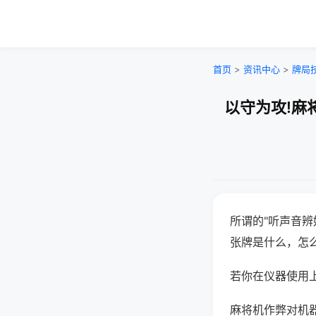
首页
>
资讯中心
>
牌局
以守为攻!麻
所谓的"听声音辨
张牌是什么，怎
若你在仪器使用上
麻将机作弊对机