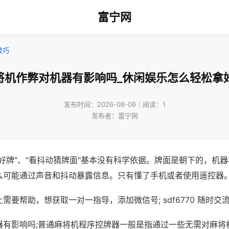
富宁网
技巧
将机作弊对机器有影响吗_休闲娱乐怎么轻松拿
发布时间：2026-08-06｜阅读：1
发布者：富宁网
好牌"、"看抖动猜牌面"基本没有科学依据。牌面是朝下的，机
么可能通过声音和抖动暴露信息。只有懂了手机或者使用遥控器
需要帮助，想获取一对一指导，添加微信号; sdf6770 随时交流
器有影响吗;普通麻将机程序控牌器一般是指通过一些无需对麻将