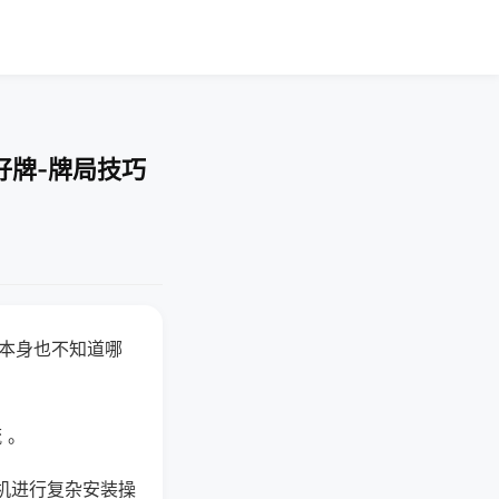
好牌-牌局技巧
器本身也不知道哪
。
 。
机进行复杂安装操