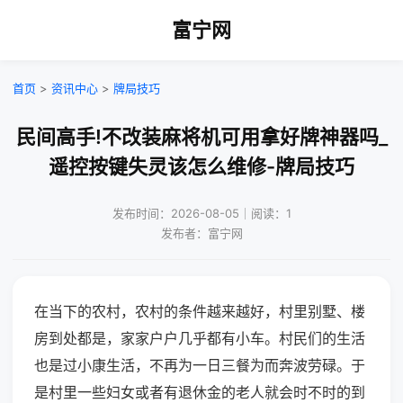
富宁网
首页
>
资讯中心
>
牌局技巧
民间高手!不改装麻将机可用拿好牌神器吗_
遥控按键失灵该怎么维修-牌局技巧
发布时间：2026-08-05｜阅读：1
发布者：富宁网
在当下的农村，农村的条件越来越好，村里别墅、楼
房到处都是，家家户户几乎都有小车。村民们的生活
也是过小康生活，不再为一日三餐为而奔波劳碌。于
是村里一些妇女或者有退休金的老人就会时不时的到