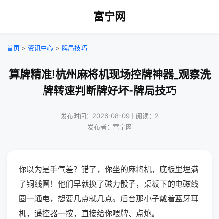
富宁网
首页
>
资讯中心
>
牌局技巧
算牌精准!杭州麻将机现场控牌神器_观察洗
牌转速判断牌好坏-牌局技巧
发布时间：2026-08-09｜阅读：2
发布者：富宁网
你以为是手气差？错了，你坐的麻将机，底板里埋满
了铜线圈！他们早就换了磁力骰子，桌板下的电磁线
圈一通电，想要几点就几点。后台那小子戴着蓝牙耳
机，遥控器一按，直接给你喂牌、点炮。