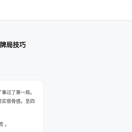
-牌局技巧
了事过了第一局。
现实很骨感。至四
流 。