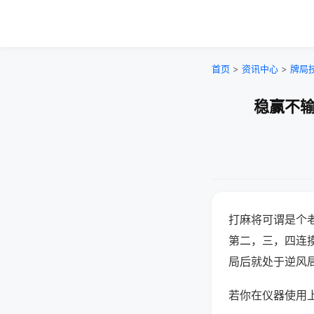
首页
>
资讯中心
>
牌局
稳赢不输
打麻将可谓是个
第二，三，四连
局后就处于逆风
若你在仪器使用上