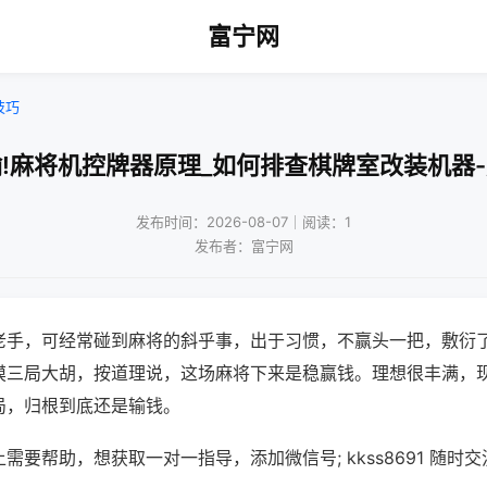
富宁网
技巧
!麻将机控牌器原理_如何排查棋牌室改装机器
发布时间：2026-08-07｜阅读：1
发布者：富宁网
老手，可经常碰到麻将的斜乎事，出于习惯，不赢头一把，敷衍
摸三局大胡，按道理说，这场麻将下来是稳赢钱。理想很丰满，
局，归根到底还是输钱。
需要帮助，想获取一对一指导，添加微信号; kkss8691 随时交