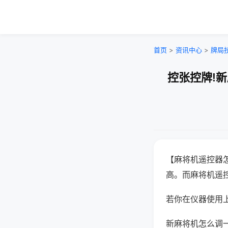
首页
>
资讯中心
>
牌局
控张控牌!
【麻将机遥控器
高。而麻将机遥
若你在仪器使用上
新麻将机怎么调