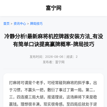
富宁网
首页
>
资讯中心
>
牌局技巧
冷静分析!最新麻将机控牌器安装方法_有没
有简单口诀提高赢牌概率-牌局技巧
发布时间：2026-08-06｜阅读：2
发布者：富宁网
打麻将可谓是个老手，可经常碰到麻将的斜乎事，出
于习惯，不赢头一把，敷衍了事过了第一局。第二，
三，四连摸三局大胡，按道理说，这场麻将下来是稳
赢钱。理想很丰满，现实很骨感。至四局后就处于逆