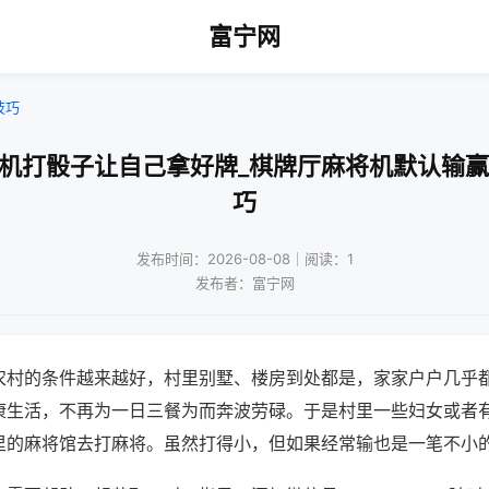
富宁网
技巧
将机打骰子让自己拿好牌_棋牌厅麻将机默认输赢
巧
发布时间：2026-08-08｜阅读：1
发布者：富宁网
农村的条件越来越好，村里别墅、楼房到处都是，家家户户几乎
康生活，不再为一日三餐为而奔波劳碌。于是村里一些妇女或者
里的麻将馆去打麻将。虽然打得小，但如果经常输也是一笔不小