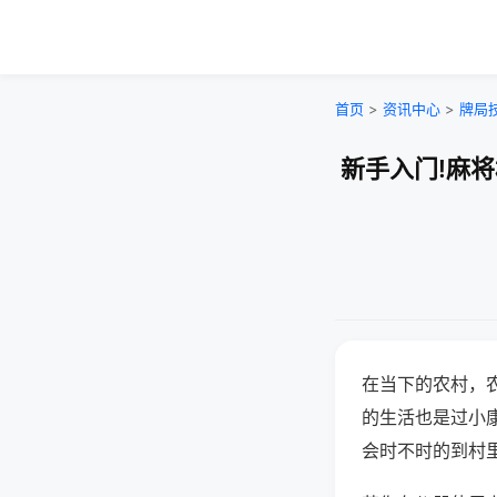
首页
>
资讯中心
>
牌局
新手入门!麻
在当下的农村，
的生活也是过小
会时不时的到村